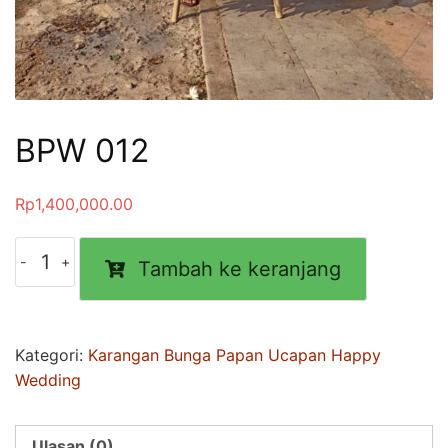
BPW 012
Rp
1,400,000.00
Kuantitas
Tambah ke keranjang
BPW
012
Kategori:
Karangan Bunga Papan Ucapan Happy
Wedding
Ulasan (0)