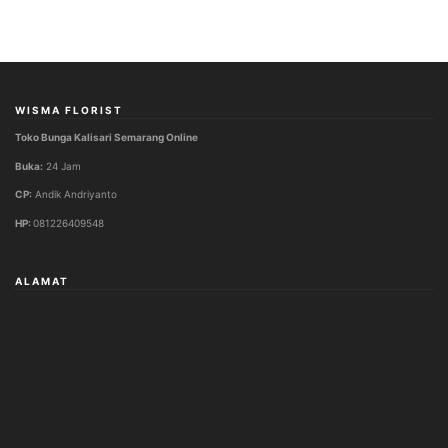
WISMA FLORIST
Toko Bunga Kalisari Semarang Online
Buka:
24 Jam
CP:
Andik Andriyanto
HP:
081226409548
ALAMAT