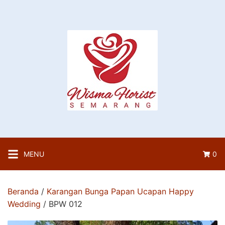
Langsung
ke
konten
MENU
0
Beranda
/
Karangan Bunga Papan Ucapan Happy
Wedding
/ BPW 012