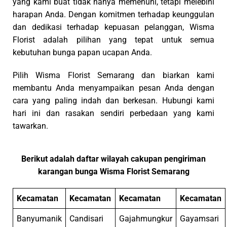
membantu Anda menyampaikan pesan Anda dengan
cara yang paling indah dan berkesan. Hubungi kami
hari ini dan rasakan sendiri perbedaan yang kami
tawarkan.
Berikut adalah daftar wilayah cakupan pengiriman
karangan bunga Wisma Florist Semarang
Kecamatan
Kecamatan
Kecamatan
Kecamatan
Banyumanik
Candisari
Gajahmungkur
Gayamsari
Genuk
Gunungpati
Mijen
Ngaliyan
Semarang
Semarang
Semarang
Pedurungan
Barat
Selatan
Tengah
Semarang
Semarang
Tembalang
Tugu
Timur
Utara