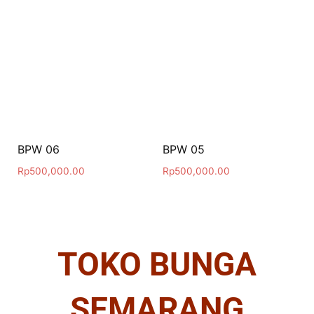
BPW 06
BPW 05
Rp
500,000.00
Rp
500,000.00
TOKO BUNGA
SEMARANG
MURAH
Selamat datang di Wisma Florist,
toko bunga online di
Semarang.
Kami hadir untuk memenuhi kebutuhan