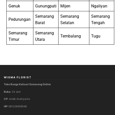
WISMA FLORIST
Toko Bunga Kalisari Semarang Online
Buka:
24 Jam
CP:
Andik Andriyanto
HP:
081226409548
ALAMAT