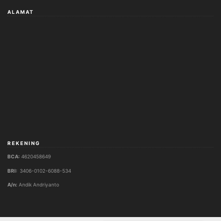
REKENING
BCA:
4620458649
BRI:
3406-0102-6088-534
A/n:
Andik Andriyanto
Copyright © 2026 Wisma Florist Semarang