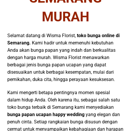
Anda akan bunga papan yang indah dan berkualitas
dengan harga murah. Wisma Florist menawarkan
berbagai jenis bunga papan ucapan yang dapat
disesuaikan untuk berbagai kesempatan, mulai dari
pernikahan, duka cita, hingga perayaan kesuksesan.
Kami mengerti betapa pentingnya momen spesial
dalam hidup Anda. Oleh karena itu, sebagai salah satu
toko bunga terbaik di Semarang kami menyediakan
bunga papan ucapan happy wedding
yang elegan dan
penuh cinta. Setiap rangkaian bunga disusun dengan
cermat untuk menyampaikan kebahagiaan dan harapan
terbaik bagi pasangan yang berbahagia. Bunga-bunga
segar dan desain yang indah akan menjadi sorotan di
setiap acara pernikahan.
Selain itu, kami juga menawarkan
bunga papan ucapan
duka cita
di Semarang yang dirancang untuk
menyampaikan simpati dan penghormatan terakhir