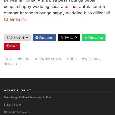
ucapan happy wedding secara
online
. Untuk contoh
gambar karangan bunga happy wedding bisa dilihat di
halaman ini.
BAGIKAN INI
Facebook
Twitter/X
WhatsApp
Pin It
TAG:
#BLOG
#PERNIKAHAN
#TIPS
#WEDDING
BOUQUET
WISMA FLORIST
Toko Bunga Kalisari Semarang Online
Buka:
24 Jam
CP:
Andik Andriyanto