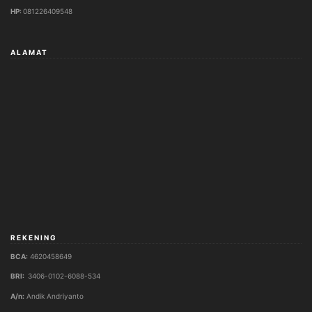
HP:
081226409548
ALAMAT
REKENING
BCA:
4620458649
BRI:
3406-0102-6088-534
A/n:
Andik Andriyanto