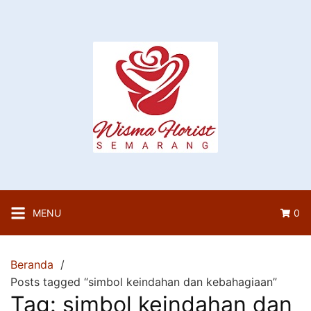
Langsung
ke
konten
MENU
0
Beranda
Posts tagged “simbol keindahan dan kebahagiaan”
Tag:
simbol keindahan dan