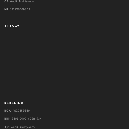
CP:
Andik Andriyanto
HP:
081226409548
ALAMAT
REKENING
BCA:
4620458649
BRI:
3406-0102-6088-534
A/n:
Andik Andriyanto