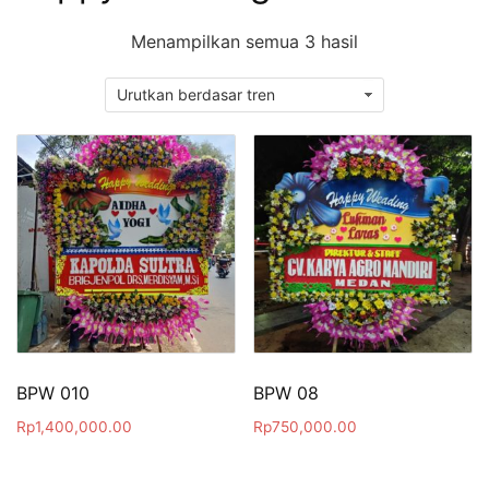
Diurutkan
Menampilkan semua 3 hasil
menurut
popularitas
BPW 010
BPW 08
Rp
1,400,000.00
Rp
750,000.00