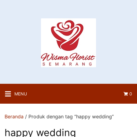
Langsung
ke
konten
MENU
0
Beranda
/ Produk dengan tag “happy wedding”
happy wedding