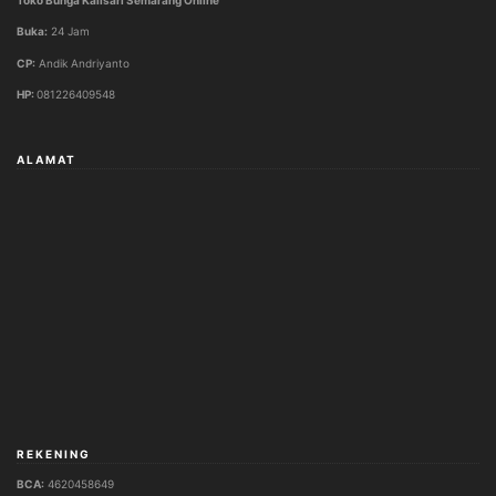
Buka:
24 Jam
CP:
Andik Andriyanto
HP:
081226409548
ALAMAT
REKENING
BCA:
4620458649