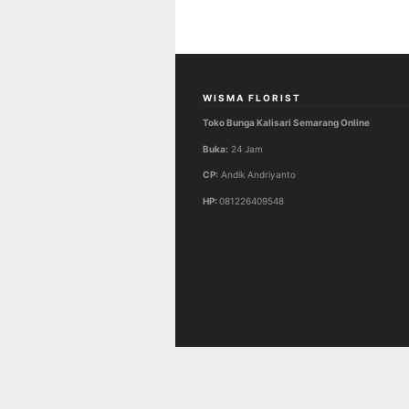
WISMA FLORIST
Toko Bunga Kalisari Semarang Online
Buka:
24 Jam
CP:
Andik Andriyanto
HP:
081226409548