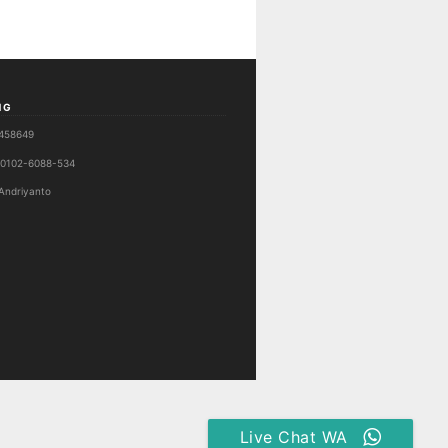
NG
458649
0102-6088-534
Andriyanto
Live Chat WA