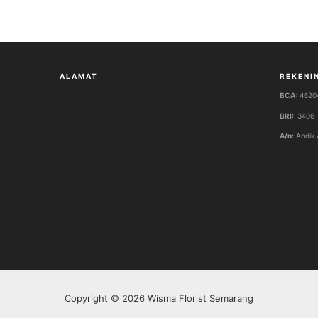
ALAMAT
REKENI
BCA:
4620
BRI:
3406-
A/n:
Andik 
Copyright © 2026 Wisma Florist Semarang