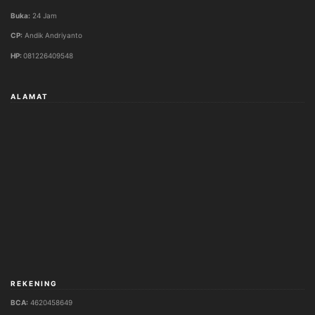
Buka:
24 Jam
CP:
Andik Andriyanto
HP:
081226409548
ALAMAT
REKENING
BCA:
4620458649