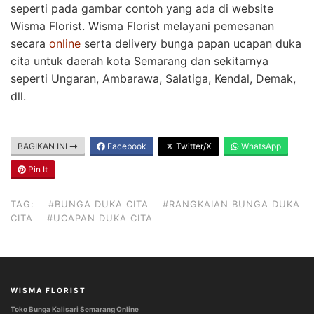
seperti pada gambar contoh yang ada di website
Wisma Florist. Wisma Florist melayani pemesanan
secara
online
serta delivery bunga papan ucapan duka
cita untuk daerah kota Semarang dan sekitarnya
seperti Ungaran, Ambarawa, Salatiga, Kendal, Demak,
dll.
BAGIKAN INI
Facebook
Twitter/X
WhatsApp
Pin It
TAG:
#BUNGA DUKA CITA
#RANGKAIAN BUNGA DUKA
CITA
#UCAPAN DUKA CITA
WISMA FLORIST
Toko Bunga Kalisari Semarang Online